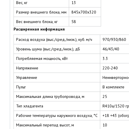
Вес, кг
13
Размер внешнего блока, мм
845х700х320
Вес внешнего блока, кг
58
Расширенная информация
Расход воздуха (выс./сред./низк.), куб. м/ч
970/930/860
Уровень шума (выс./сред./низк.), дБ
46/43/40
Потребляемая мощность, кВт
3.3
Напряжение
220-240
Управление
Неинверторно
Пульт
В комплекте
Максимальная длина трубопровода, м
25
Тип хладагента
R410a/1520 г
Рабочие температуры наружного воздуха, °С
+18 +43 (обогр.
Максимальный перепад высот, м
10