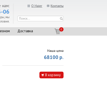
 нам:
О Haier
Контакты
3-06
еры, мы
ловия.
0
реоном
Доставка
Наша цена
68100 р.
В корзину