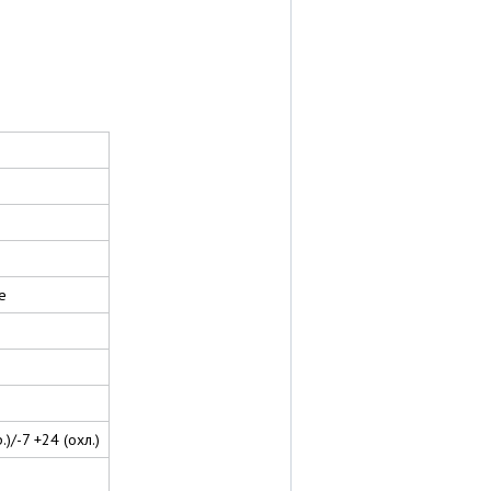
е
р
)/-7 +24 (охл.)