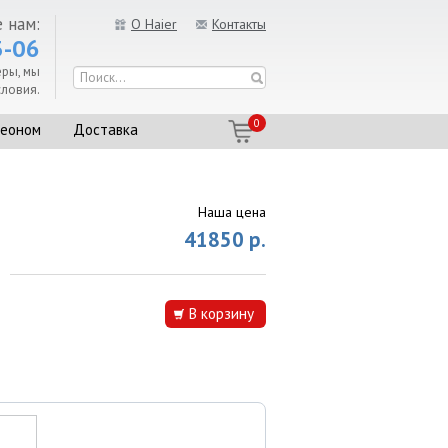
 нам:
О Haier
Контакты
3-06
еры, мы
ловия.
0
реоном
Доставка
Наша цена
41850 р.
В корзину