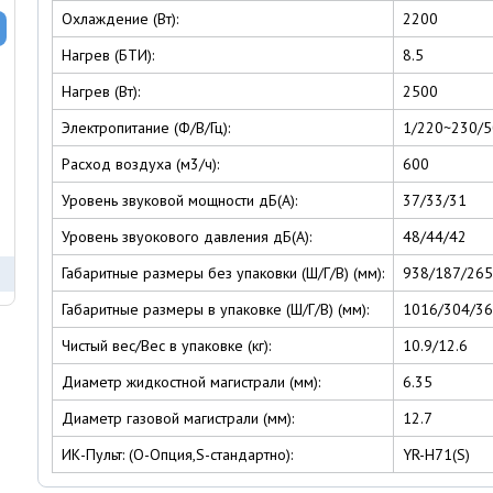
Охлаждение (Вт):
2200
Нагрев (БТИ):
8.5
Нагрев (Вт):
2500
Электропитание (Ф/В/Гц):
1/220~230/5
Расход воздуха (м3/ч):
600
Уровень звуковой мощности дБ(А):
37/33/31
Уровень звуокового давления дБ(А):
48/44/42
Габаритные размеры без упаковки (Ш/Г/В) (мм):
938/187/265
Габаритные размеры в упаковке (Ш/Г/В) (мм):
1016/304/3
Чистый вес/Вес в упаковке (кг):
10.9/12.6
Диаметр жидкостной магистрали (мм):
6.35
Диаметр газовой магистрали (мм):
12.7
ИК-Пульт: (O-Опция,S-стандартно):
YR-H71(S)