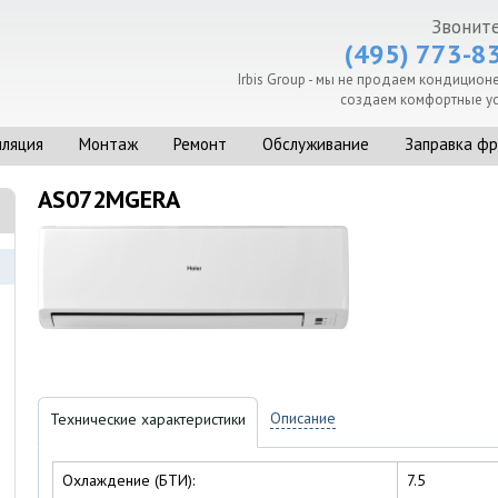
Звоните
(495) 773-8
Irbis Group - мы не продаем кондицион
создаем комфортные ус
иляция
Монтаж
Ремонт
Обслуживание
Заправка ф
AS072MGERA
Описание
Технические характеристики
Охлаждение (БТИ):
7.5